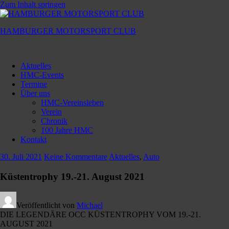
Zum Inhalt springen
HAMBURGER MOTORSPORT CLUB
Hamburger
Motorsport
Aktuelles
Club
HMC-Events
Termine
Über uns
HMC-Vereinsleben
Verein
Chronik
100 Jahre HMC
Kontakt
30. Juli 2021
Keine Kommentare
Aktuelles
,
Auto
Küstentrophy 19.-21. August 2021
Veröffentlicht von
Michael
DIE LEGENDÄRE OCC KÜSTENTROPHY VOM 19.-21.
AUGUST 2021