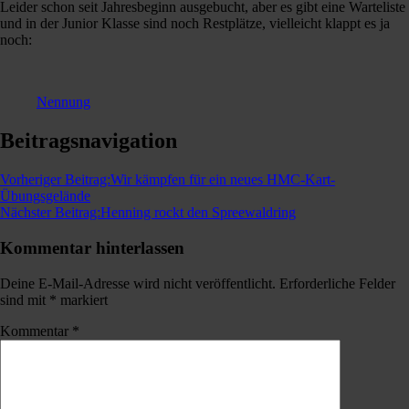
Leider schon seit Jahresbeginn ausgebucht, aber es gibt eine Warteliste
und in der Junior Klasse sind noch Restplätze, vielleicht klappt es ja
noch:
Nennung
Beitragsnavigation
Vorheriger Beitrag:
Wir kämpfen für ein neues HMC-Kart-
Übungsgelände
Nächster Beitrag:
Henning rockt den Spreewaldring
Kommentar hinterlassen
Deine E-Mail-Adresse wird nicht veröffentlicht.
Erforderliche Felder
sind mit
*
markiert
Kommentar
*