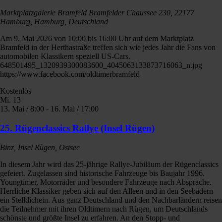
Marktplatzgalerie Bramfeld
Bramfelder Chaussee 230, 22177
Hamburg, Hamburg, Deutschland
Am 9. Mai 2026 von 10:00 bis 16:00 Uhr auf dem Marktplatz
Bramfeld in der Herthastraße treffen sich wie jedes Jahr die Fans von
automobilen Klassikern speziell US-Cars.
648501495_1320939300083600_4045063133873716063_n.jpg
https://www.facebook.com/oldtimerbramfeld
Kostenlos
Mi.
13
13. Mai / 8:00
-
16. Mai / 17:00
25. Rügenclassics Rallye (Insel Rügen)
Binz, Insel Rügen, Ostsee
In diesem Jahr wird das 25-jährige Rallye-Jubiläum der Rügenclassics
gefeiert. Zugelassen sind historische Fahrzeuge bis Baujahr 1996.
Youngtimer, Motorräder und besondere Fahrzeuge nach Absprache.
Herrliche Klassiker geben sich auf den Alleen und in den Seebädern
ein Stelldichein. Aus ganz Deutschland und den Nachbarländern reisen
die Teilnehmer mit ihren Oldtimern nach Rügen, um Deutschlands
schönste und größte Insel zu erfahren. An den Stopp- und