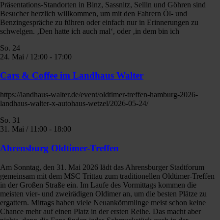
Präsentations-Standorten in Binz, Sassnitz, Sellin und Göhren sind
Besucher herzlich willkommen, um mit den Fahrern Öl- und
Benzingespräche zu führen oder einfach nur in Erinnerungen zu
schwelgen. ‚Den hatte ich auch mal‘, oder ‚in dem bin ich
So.
24
24. Mai / 12:00
-
17:00
Cars & Coffee im Landhaus Walter
https://landhaus-walter.de/event/oldtimer-treffen-hamburg-2026-
landhaus-walter-x-autohaus-wetzel/2026-05-24/
So.
31
31. Mai / 11:00
-
18:00
Ahrensburg Oldtimer-Treffen
Am Sonntag, den 31. Mai 2026 lädt das Ahrensburger Stadtforum
gemeinsam mit dem MSC Trittau zum traditionellen Oldtimer-Treffen
in der Großen Straße ein. Im Laufe des Vormittags kommen die
meisten vier- und zweirädigen Oldimer an, um die besten Plätze zu
ergattern. Mittags haben viele Neuankömmlinge meist schon keine
Chance mehr auf einen Platz in der ersten Reihe. Das macht aber