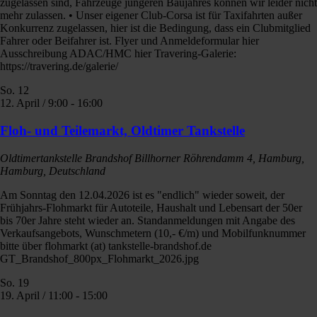
zugelassen sind, Fahrzeuge jüngeren Baujahres können wir leider nicht
mehr zulassen. • Unser eigener Club-Corsa ist für Taxifahrten außer
Konkurrenz zugelassen, hier ist die Bedingung, dass ein Clubmitglied
Fahrer oder Beifahrer ist. Flyer und Anmeldeformular hier
Ausschreibung ADAC/HMC hier Travering-Galerie:
https://travering.de/galerie/
So.
12
12. April / 9:00
-
16:00
Floh- und Teilemarkt, Oldtimer Tankstelle
Oldtimertankstelle Brandshof
Billhorner Röhrendamm 4, Hamburg,
Hamburg, Deutschland
Am Sonntag den 12.04.2026 ist es "endlich" wieder soweit, der
Frühjahrs-Flohmarkt für Autoteile, Haushalt und Lebensart der 50er
bis 70er Jahre steht wieder an. Standanmeldungen mit Angabe des
Verkaufsangebots, Wunschmetern (10,- €/m) und Mobilfunknummer
bitte über flohmarkt (at) tankstelle-brandshof.de
GT_Brandshof_800px_Flohmarkt_2026.jpg
So.
19
19. April / 11:00
-
15:00