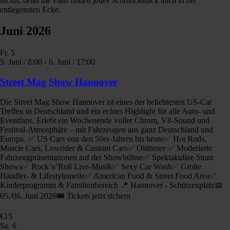
nichts, denn die Fans finden jedes Schmuckstück auch in der
entlegensten Ecke.
Juni 2026
Fr.
5
5. Juni / 8:00
-
6. Juni / 17:00
Street Mag Show Hannover
Die Street Mag Show Hannover ist eines der beliebtesten US-Car
Treffen in Deutschland und ein echtes Highlight für alle Auto- und
Eventfans. Erlebt ein Wochenende voller Chrom, V8-Sound und
Festival-Atmosphäre – mit Fahrzeugen aus ganz Deutschland und
Europa. ✅ US Cars von den 50er-Jahren bis heute✅ Hot Rods,
Muscle Cars, Lowrider & Custom Cars✅ Oldtimer ✅ Moderierte
Fahrzeugpräsentationen auf der Showbühne✅ Spektakuläre Stunt
Shows✅ Rock’n’Roll Live-Musik✅ Sexy Car Wash✅ Große
Händler- & Lifestylemeile✅ American Food & Street Food Area✅
Kinderprogramm & Familienbereich 📍 Hannover - Schützenplatz📅
05./06. Juni 2026🎟 Tickets jetzt sichern
€15
Sa.
6