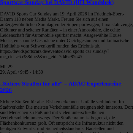
Sportscar Sunday bei DAVID (HH-Wandsbek)
DAVID Sports Car Sunday am 19. April 2026 im Friedrich-Ebert-
Damm 118 neben Media Markt. Freuen Sie sich auf einen
außergewöhnlichen Sonntag voller Supersportwagen, Luxusfahrzeuge,
Oldtimer und seltener Raritäten – in einer Atmosphäre, die echte
Leidenschaft für Automobile spürbar macht. Ausgewählte House
Music, entspannte Gespräche unter Gleichgesinnten und kulinarische
Highlights vom Schwenkgrill runden das Erlebnis ab.
https://davidsportscars.de/events/david-sports-car-sunday/?
mc_cid=a6a388dbe2&mc_eid=7d46c85c45
Mi.
29
29. April / 9:45
-
14:30
„Sichere Straßen für alle“ – ADAC Expertenreihe
2026
Sichere Straßen für alle. Risiken erkennen. Unfälle verhindern. Im
Stadtverkehr. Die meisten Verkehrsunfälle ereignen sich innerorts. Dort
sind Menschen zu Fuß und mit vielen unterschiedlichen
Verkehrsmitteln unterwegs. Der Straßenraum ist begrenzt, die
Flächenkonkurrenz groß. Oft entspricht die Infrastruktur nicht den
heutigen Entwurfs- und Sicherheitsstandards. Baustellen und