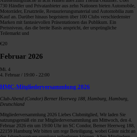
Ausstellungsfläche in acht Hallen alles zum Thema Oldtimer: Über
730 Händler und Privatanbieter aus zehn Nationen bieten Automobile,
Motorräder, Ersatzteile, Restaurierungsmaterial und Automobilia zum
Kauf an. Darüber hinaus begeistern über 100 Clubs verschiedenster
Marken mit fantasievollen Präsentationen das Publikum. Ein
Preisniveau, das die breite Basis anspricht, der ursprüngliche
Teilemarkt und
€20
Februar 2026
Mi.
4
4. Februar / 19:00
-
22:00
HMC-Mitgliederversammlung 2026
Club-Abend (Condor)
Berner Heerweg 188, Hamburg, Hamburg,
Deutschland
Mitgliederversammlung 2026 Liebes Clubmitglied, Wir laden Sie
satzungsgemäß ein zur Mitgliederversammlung am Mittwoch, den 4.
Februar 2026 ein um 19:00 Uhr im SC Condor, Berner Heerweg 188,
22159 Hamburg Wir bitten um rege Beteiligung, wobei Gäste nicht an
der Jahreshauptversammlung teilnehmen können. Allen Mitgliedern