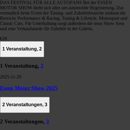
DAS FESTIVAL FÜR ALLE AUTOFANS Bei der ESSEN
MOTOR SHOW dreht sich alles um automobile Begeisterung. Das
vermutlich beste Event der Tuning- und Zubehörbranche umfasst die
Bereiche Performance & Racing, Tuning & Lifestyle, Motorsport und
Classic Cars. Für Unterhaltung sorgt außerdem die neue Show Area
und eine Verkaufsmeile für Zubehör in der Galeria.
€20
1 Veranstaltung,
2
1 Veranstaltung,
2
2025-11-29
Essen Motor Show 2025
2 Veranstaltungen,
3
2 Veranstaltungen,
3