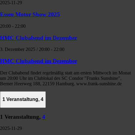
2025-11-29
Essen Motor Show 2025
20:00
-
22:00
HMC Clubabend im Dezember
3. Dezember 2025 / 20:00
-
22:00
HMC Clubabend im Dezember
Der Clubabend findet regelmäßig statt am ersten Mittwoch im Monat
um 20:00 Uhr im Clublokal des SC Condor "Franks Sunshine",
Berner Heerweg 188, 22159 Hamburg. www.frank-sunshine.de
1 Veranstaltung,
4
1 Veranstaltung,
4
2025-11-29