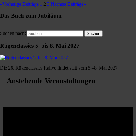
«
Vorherige Beiträge
1
2
3
Nächste Beiträge
»
Das Buch zum Jubiläum
Suchen nach:
Suchen
Rügenclassics 5. bis 8. Mai 2027
Die 26. Rügenclassics Rallye findet statt vom 5.–8. Mai 2027
Anstehende Veranstaltungen