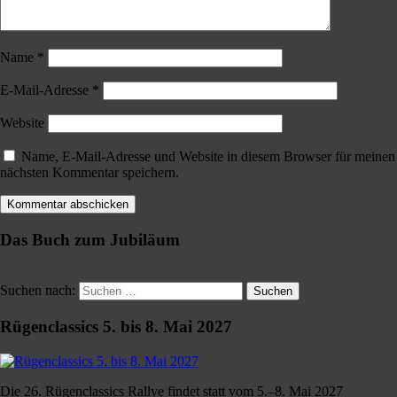
Name
*
E-Mail-Adresse
*
Website
Name, E-Mail-Adresse und Website in diesem Browser für meinen
nächsten Kommentar speichern.
Das Buch zum Jubiläum
Suchen nach:
Suchen
Rügenclassics 5. bis 8. Mai 2027
Die 26. Rügenclassics Rallye findet statt vom 5.–8. Mai 2027