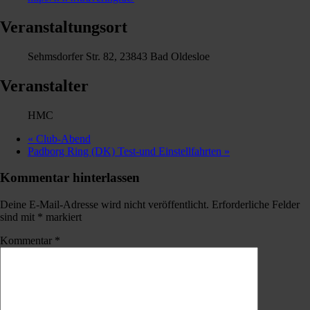
Veranstaltungsort
Sehmsdorfer Str. 82, 23843 Bad Oldesloe
Veranstalter
HMC
«
Club-Abend
Padborg Ring (DK) Test-und Einstellfahrten
»
Kommentar hinterlassen
Deine E-Mail-Adresse wird nicht veröffentlicht.
Erforderliche Felder
sind mit
*
markiert
Kommentar
*