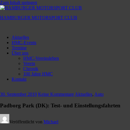
Zum Inhalt springen
HAMBURGER MOTORSPORT CLUB
Hamburger
Motorsport
Aktuelles
Club
HMC-Events
Termine
Über uns
HMC-Vereinsleben
Verein
Chronik
100 Jahre HMC
Kontakt
30. September 2019
Keine Kommentare
Aktuelles
,
Auto
Padborg Park (DK): Test- und Einstellungsfahrten
Veröffentlicht von
Michael