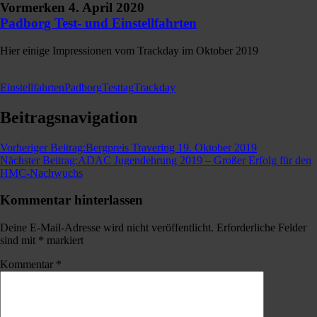
Vormerken 4. April 2020
Padborg Test- und Einstellfahrten
Hier einige Impressionen vom Trackday im Oktober 2019
Einstellfahrten
Padborg
Testtag
Trackday
Beitragsnavigation
Vorheriger Beitrag:
Bergpreis Travering 19. Oktober 2019
Nächster Beitrag:
ADAC Jugendehrung 2019 – Großer Erfolg für den
HMC-Nachwuchs
Kommentar hinterlassen
Deine E-Mail-Adresse wird nicht veröffentlicht.
Erforderliche Felder
sind mit
*
markiert
Kommentar
*