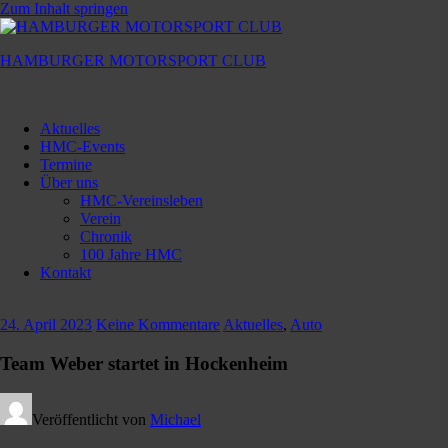
Zum Inhalt springen
HAMBURGER MOTORSPORT CLUB
Hamburger
Motorsport
Aktuelles
Club
HMC-Events
Termine
Über uns
HMC-Vereinsleben
Verein
Chronik
100 Jahre HMC
Kontakt
24. April 2023
Keine Kommentare
Aktuelles
,
Auto
Team Weber startet in Hockenheim
Veröffentlicht von
Michael