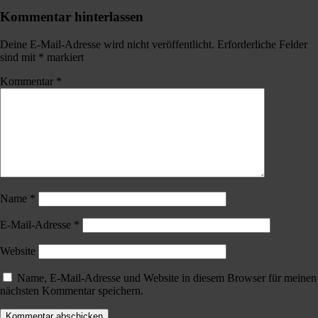
Kommentar hinterlassen
Deine E-Mail-Adresse wird nicht veröffentlicht.
Erforderliche Felder
sind mit
*
markiert
Kommentar
*
Name
*
E-Mail-Adresse
*
Website
Name, E-Mail-Adresse und Website in diesem Browser für meinen
nächsten Kommentar speichern.