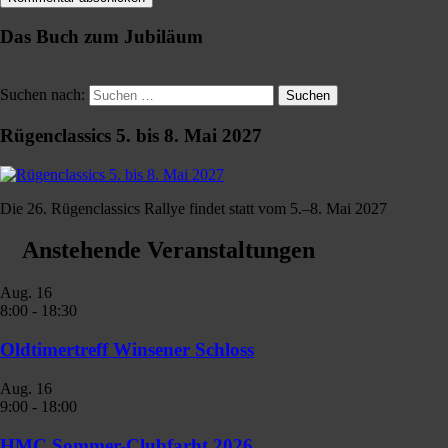
Das Buch zum Jubiläum
Suchen nach:
Suchen
Rügenclassics 5. bis 8. Mai 2027
Die 26. Rügenclassics Rallye findet statt vom 5.–8. Mai 2027
Anstehende Veranstaltungen
Aug.
16
8:00
-
18:30
Oldtimertreff Winsener Schloss
Aug.
16
9:00
-
18:00
HMC Sommer-Clubfarht 2026