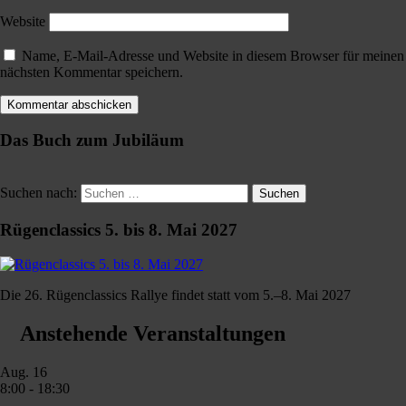
Website
Name, E-Mail-Adresse und Website in diesem Browser für meinen
nächsten Kommentar speichern.
Das Buch zum Jubiläum
Suchen nach:
Suchen
Rügenclassics 5. bis 8. Mai 2027
Die 26. Rügenclassics Rallye findet statt vom 5.–8. Mai 2027
Anstehende Veranstaltungen
Aug.
16
8:00
-
18:30