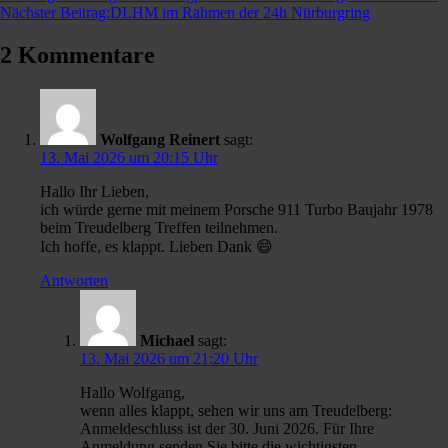
Nächster Beitrag:
DLHM im Rahmen der 24h Nürburgring
2 Kommentare
Wolfgang Reinert
sagt:
13. Mai 2026 um 20:15 Uhr
Hallo Ihr Lieben,
ich würde gerne mit meinem Porsche 911 Turbo Baujahr 1978
beim Treudelberg Treffen teilnehmen.
Ich hoffe, es klappt. Lieben Dank 😄
Antworten
Michael
sagt:
13. Mai 2026 um 21:20 Uhr
Hallo Wolfgang,
wenn alles klappt, sehen wir uns am Treudelberg:
Anmeldeschluss ist der 30. Juni 2026. Für Ihre
Anmeldung senden Sie bitte die wichtigsten