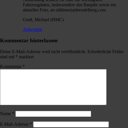
Fahrzeugdaten, insbesondere das Baujahr sowie ein
aktuelles Foto, an oldtimer(at)treudelberg.com
Gruß, Michael (HMC)
Antworten
Kommentar hinterlassen
Deine E-Mail-Adresse wird nicht veröffentlicht.
Erforderliche Felder
sind mit
*
markiert
Kommentar
*
Name
*
E-Mail-Adresse
*