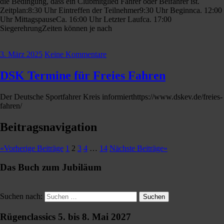
die Bedingung, dass ein Clubmitglied Fahrer oder Beifahrer ist.
Zeitplan:8:30 Uhr Eintreffen der Teilnehmer9:30 Uhr Beginnca. 12:00
Uhr MittagspauseCa. 16:00 Uhr Letzter Laufca. 17:00
SiegerehrungZeiten können je nach
3. März 2025
Keine Kommentare
DSK Termine für Freies Fahren
Der Deutsche Sportfahrer Kreis informierthttps://www.dskev.de/freies-
fahren/
Beitragsnavigation
«
Vorherige Beiträge
1
2
3
4
…
14
Nächste Beiträge
»
Das Buch zum Jubiläum
Suchen nach:
Suchen
Rügenclassics 5. bis 8. Mai 2027