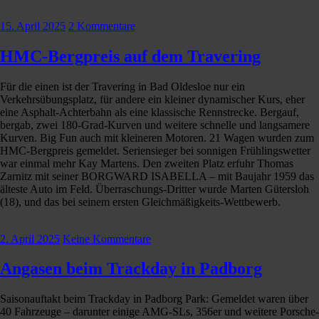
15. April 2025
2 Kommentare
HMC-Bergpreis auf dem Travering
Für die einen ist der Travering in Bad Oldesloe nur ein
Verkehrsübungsplatz, für andere ein kleiner dynamischer Kurs, eher
eine Asphalt-Achterbahn als eine klassische Rennstrecke. Bergauf,
bergab, zwei 180-Grad-Kurven und weitere schnelle und langsamere
Kurven. Big Fun auch mit kleineren Motoren. 21 Wagen wurden zum
HMC-Bergpreis gemeldet. Seriensieger bei sonnigen Frühlingswetter
war einmal mehr Kay Martens. Den zweiten Platz erfuhr Thomas
Zarnitz mit seiner BORGWARD ISABELLA – mit Baujahr 1959 das
älteste Auto im Feld. Überraschungs-Dritter wurde Marten Gütersloh
(18), und das bei seinem ersten Gleichmäßigkeits-Wettbewerb.
2. April 2025
Keine Kommentare
Angasen beim Trackday in Padborg
Saisonauftakt beim Trackday in Padborg Park: Gemeldet waren über
40 Fahrzeuge – darunter einige AMG-SLs, 356er und weitere Porsche-