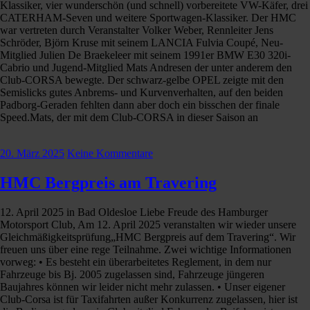
Klassiker, vier wunderschön (und schnell) vorbereitete VW-Käfer, drei
CATERHAM-Seven und weitere Sportwagen-Klassiker. Der HMC
war vertreten durch Veranstalter Volker Weber, Rennleiter Jens
Schröder, Björn Kruse mit seinem LANCIA Fulvia Coupé, Neu-
Mitglied Julien De Braekeleer mit seinem 1991er BMW E30 320i-
Cabrio und Jugend-Mitglied Mats Andresen der unter anderem den
Club-CORSA bewegte. Der schwarz-gelbe OPEL zeigte mit den
Semislicks gutes Anbrems- und Kurvenverhalten, auf den beiden
Padborg-Geraden fehlten dann aber doch ein bisschen der finale
Speed.Mats, der mit dem Club-CORSA in dieser Saison an
20. März 2025
Keine Kommentare
HMC Bergpreis am Travering
12. April 2025 in Bad Oldesloe Liebe Freude des Hamburger
Motorsport Club, Am 12. April 2025 veranstalten wir wieder unsere
Gleichmäßigkeitsprüfung„HMC Bergpreis auf dem Travering“. Wir
freuen uns über eine rege Teilnahme. Zwei wichtige Informationen
vorweg: • Es besteht ein überarbeitetes Reglement, in dem nur
Fahrzeuge bis Bj. 2005 zugelassen sind, Fahrzeuge jüngeren
Baujahres können wir leider nicht mehr zulassen. • Unser eigener
Club-Corsa ist für Taxifahrten außer Konkurrenz zugelassen, hier ist