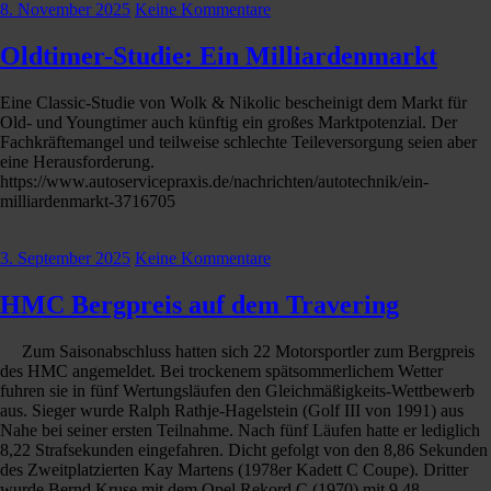
8. November 2025
Keine Kommentare
Oldtimer-Studie: Ein Milliardenmarkt
Eine Classic-Studie von Wolk & Nikolic bescheinigt dem Markt für
Old- und Youngtimer auch künftig ein großes Marktpotenzial. Der
Fachkräftemangel und teilweise schlechte Teileversorgung seien aber
eine Herausforderung.
https://www.autoservicepraxis.de/nachrichten/autotechnik/ein-
milliardenmarkt-3716705
3. September 2025
Keine Kommentare
HMC Bergpreis auf dem Travering
Zum Saisonabschluss hatten sich 22 Motorsportler zum Bergpreis
des HMC angemeldet. Bei trockenem spätsommerlichem Wetter
fuhren sie in fünf Wertungsläufen den Gleichmäßigkeits-Wettbewerb
aus. Sieger wurde Ralph Rathje-Hagelstein (Golf III von 1991) aus
Nahe bei seiner ersten Teilnahme. Nach fünf Läufen hatte er lediglich
8,22 Strafsekunden eingefahren. Dicht gefolgt von den 8,86 Sekunden
des Zweitplatzierten Kay Martens (1978er Kadett C Coupe). Dritter
wurde Bernd Kruse mit dem Opel Rekord C (1970) mit 9,48