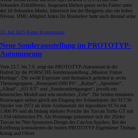
Sekunden Zeitdifferenz. Insgesamt blieben ganze sechs Fahrer unter
der 10-Sekunden-Marke, fahrerisch bot der Bergpreis also ein hohes
Niveau. HMC-Mitglied Julien De Braekeleer hatte auch diesmal seine
23. Juli 2025
Keine Kommentare
Neue Sonderausstellung im PROTOTYP-
Automuseum
Vom 23.7. bis 7.9. zeigt das PROTOTYP-Autouseum in der
HafenCity die PORSCHE-Sonderausstellung „Mission: Future
Heritage“. Die zwölf Exponate sind thematisch geliedert in sechs
Themengruppen: „Rennsport/1000 PS“, „Rallye“, „Speedster“,
„Allrad“, „911 S/T“ und „Sonderanfertigungen“, jeweils ein
historisches Modell und sein modernes „Erbe“. Die beiden brutalsten
Rennwagen stehen gleich am Eingang des Schaudepots: der 917/30
Spyder von 1972 als letzte Ausbaustufe der legendären 917er mit
1.000 PS und als bislang stärkster Porsche der Taycan Turbo GT mit
1.034 elektrischen PS. Als Hommage präsentiert sich der 2024er
Taycan im 70er-Sponsoren-Design des CanAm-Spyders. Bei der
Eröffnung konstatierten die beiden PROTOTYP-Eigentümer Thomas
König und Oliver