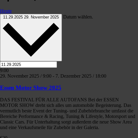
Heute
Datum wählen.
11.29.2025
29. November 2025
9:00
29. November 2025 / 9:00
-
7. Dezember 2025 / 18:00
Essen Motor Show 2025
DAS FESTIVAL FÜR ALLE AUTOFANS Bei der ESSEN
MOTOR SHOW dreht sich alles um automobile Begeisterung. Das
vermutlich beste Event der Tuning- und Zubehörbranche umfasst die
Bereiche Performance & Racing, Tuning & Lifestyle, Motorsport und
Classic Cars. Für Unterhaltung sorgt außerdem die neue Show Area
und eine Verkaufsmeile für Zubehör in der Galeria.
€20