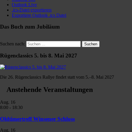
Outlook Live
.ics-Datei exportieren
Exportiere Outlook .ics Datei
Das Buch zum Jubiläum
Suchen nach:
Suchen
Rügenclassics 5. bis 8. Mai 2027
Die 26. Rügenclassics Rallye findet statt vom 5.–8. Mai 2027
Anstehende Veranstaltungen
Aug.
16
8:00
-
18:30
Oldtimertreff Winsener Schloss
Aug.
16