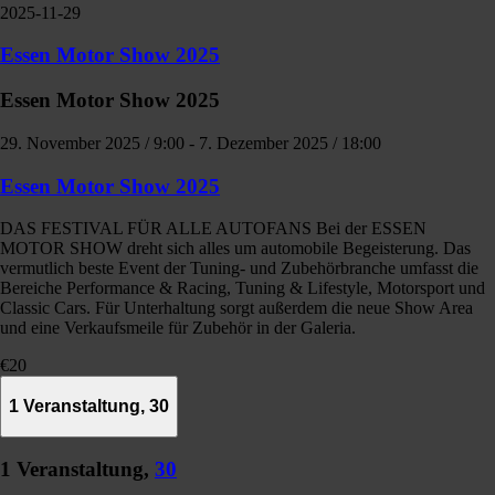
2025-11-29
Essen Motor Show 2025
Essen Motor Show 2025
29. November 2025 / 9:00
-
7. Dezember 2025 / 18:00
Essen Motor Show 2025
DAS FESTIVAL FÜR ALLE AUTOFANS Bei der ESSEN
MOTOR SHOW dreht sich alles um automobile Begeisterung. Das
vermutlich beste Event der Tuning- und Zubehörbranche umfasst die
Bereiche Performance & Racing, Tuning & Lifestyle, Motorsport und
Classic Cars. Für Unterhaltung sorgt außerdem die neue Show Area
und eine Verkaufsmeile für Zubehör in der Galeria.
€20
1 Veranstaltung,
30
1 Veranstaltung,
30