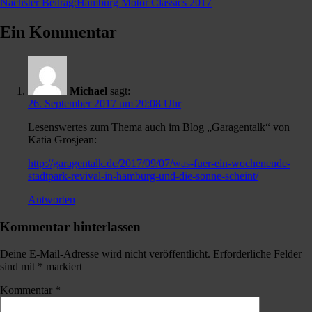
Nächster Beitrag:
Hamburg Motor Classics 2017
Ein Kommentar
Michael
sagt:
26. September 2017 um 20:08 Uhr
Lesenswertes zum Thema auch im Blog „Garagentalk“ von
Katia Grosjean:
http://garagentalk.de/2017/09/07/was-fuer-ein-wochenende-
stadtpark-revival-in-hamburg-und-die-sonne-scheint/
Antworten
Kommentar hinterlassen
Deine E-Mail-Adresse wird nicht veröffentlicht.
Erforderliche Felder
sind mit
*
markiert
Kommentar
*