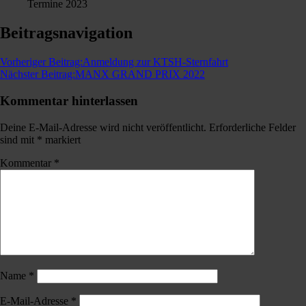
Termine 2023
Beitragsnavigation
Vorheriger Beitrag:
Anmeldung zur KTSH-Sternfahrt
Nächster Beitrag:
MANX GRAND PRIX 2022
Kommentar hinterlassen
Deine E-Mail-Adresse wird nicht veröffentlicht.
Erforderliche Felder
sind mit
*
markiert
Kommentar
*
Name
*
E-Mail-Adresse
*