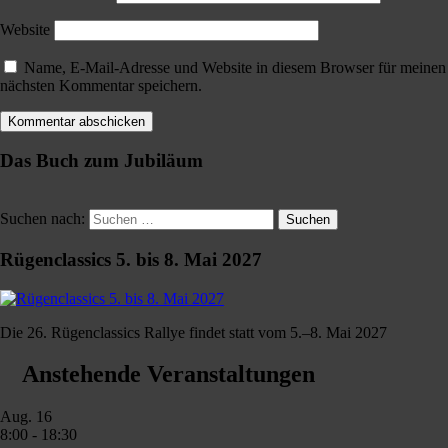
Website
Name, E-Mail-Adresse und Website in diesem Browser für meinen
nächsten Kommentar speichern.
Das Buch zum Jubiläum
Suchen nach:
Suchen
Rügenclassics 5. bis 8. Mai 2027
Die 26. Rügenclassics Rallye findet statt vom 5.–8. Mai 2027
Anstehende Veranstaltungen
Aug.
16
8:00
-
18:30