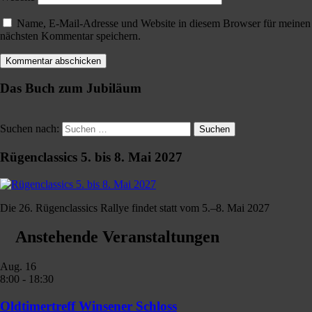
Name, E-Mail-Adresse und Website in diesem Browser für meinen
nächsten Kommentar speichern.
Das Buch zum Jubiläum
Suchen nach:
Suchen
Rügenclassics 5. bis 8. Mai 2027
Die 26. Rügenclassics Rallye findet statt vom 5.–8. Mai 2027
Anstehende Veranstaltungen
Aug.
16
8:00
-
18:30
Oldtimertreff Winsener Schloss