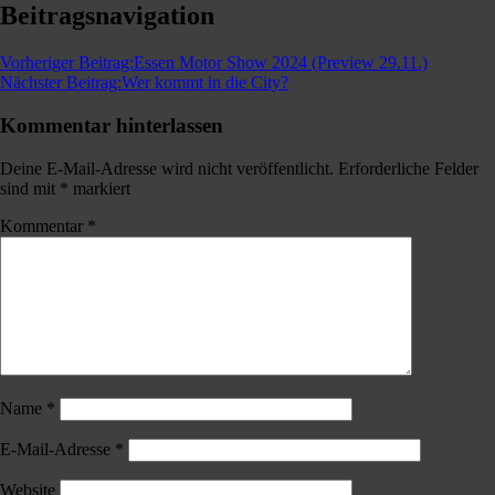
Beitragsnavigation
Vorheriger Beitrag:
Essen Motor Show 2024 (Preview 29.11.)
Nächster Beitrag:
Wer kommt in die City?
Kommentar hinterlassen
Deine E-Mail-Adresse wird nicht veröffentlicht.
Erforderliche Felder
sind mit
*
markiert
Kommentar
*
Name
*
E-Mail-Adresse
*
Website